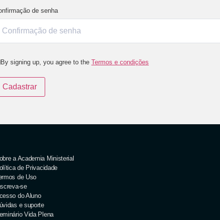
onfirmação de senha
By signing up, you agree to the
Termos e condições
Cadastrar
obre a Academia Ministerial
olítica de Privacidade
ermos de Uso
nscreva-se
cesso do Aluno
úvidas e suporte
eminário Vida Plena