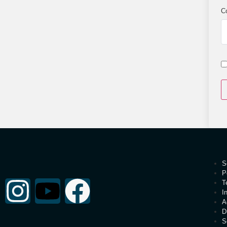
C
S
P
T
I
A
D
S