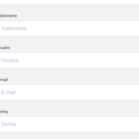
obrenome
suário
-mail
enha