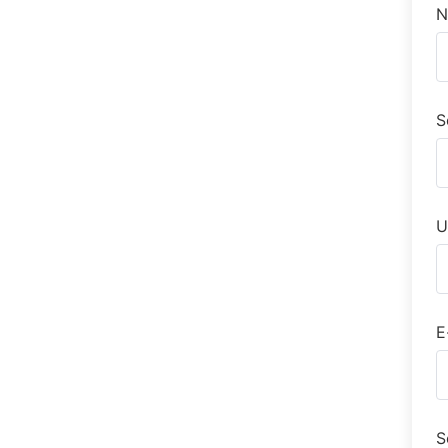
N
S
U
E
S