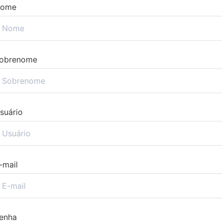
ome
obrenome
suário
-mail
enha