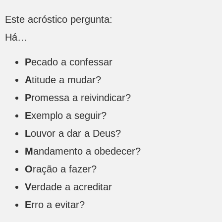
Este acróstico pergunta:
Há…
P
ecado a confessar
A
titude a mudar?
P
romessa a reivindicar?
E
xemplo a seguir?
L
ouvor a dar a Deus?
M
andamento a obedecer?
O
ração a fazer?
V
erdade a acreditar
E
rro a evitar?