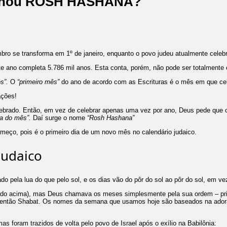
tornou ROSH HASHANÁ?
ro se transforma em 1º de janeiro, enquanto o povo judeu atualmente celeb
te ano completa 5.786 mil anos. Esta conta, porém, não pode ser totalment
s”.
O
“primeiro mês”
do ano de acordo com as Escrituras é o mês em que ce
ações!
lebrado. Então, em vez de celebrar apenas uma vez por ano, Deus pede que o
a do mês”.
Daí surge o nome
“Rosh Hashana”
omeço, pois é o primeiro dia de um novo mês no calendário judaico.
judaico
ado pela lua do que pelo sol, e os dias vão do pôr do sol ao pôr do sol, em v
do acima), mas Deus chamava os meses simplesmente pela sua ordem – pri
 então Shabat. Os nomes da semana que usamos hoje são baseados na adoração
foram trazidos de volta pelo povo de Israel após o exílio na Babilônia: