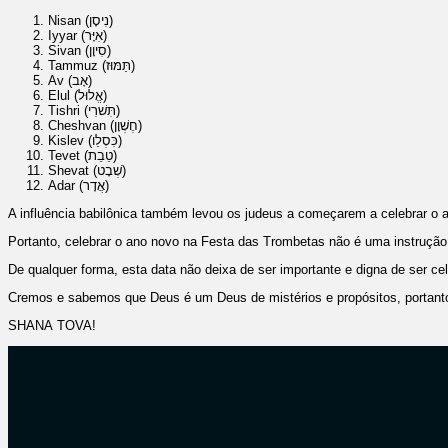
Nisan (נִיסָן)
Iyyar (אִיָּר)
Sivan (סִיוָן)
Tammuz (תַּמּוּז)
Av (אָב)
Elul (אֱלוּל)
Tishri (תִּשׁרִי)
Cheshvan (חֶשְׁוָן)
Kislev (כִּסְלֵו)
Tevet (טֵבֵת)
Shevat (שְׁבָט)
Adar (אֲדָר)
A influência babilônica também levou os judeus a começarem a celebrar o a
Portanto, celebrar o ano novo na Festa das Trombetas não é uma instrução 
De qualquer forma, esta data não deixa de ser importante e digna de ser ce
Cremos e sabemos que Deus é um Deus de mistérios e propósitos, portanto e
SHANA TOVA!