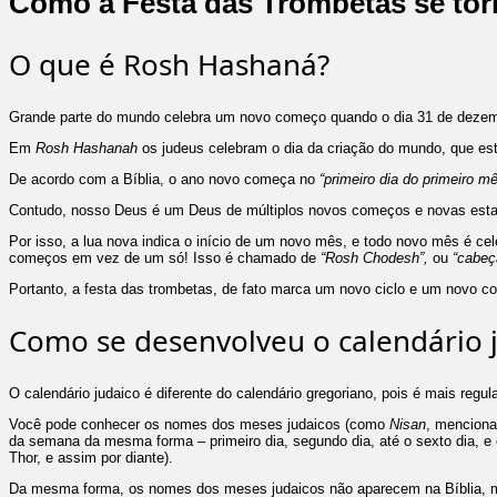
Como a Festa das Trombetas se 
O que é Rosh Hashaná?
Grande parte do mundo celebra um novo começo quando o dia 31 de dezemb
Em
Rosh Hashanah
os judeus celebram o dia da criação do mundo, que es
De acordo com a Bíblia, o ano novo começa no
“primeiro dia do primeiro mê
Contudo, nosso Deus é um Deus de múltiplos novos começos e novas est
Por isso, a lua nova indica o início de um novo mês, e todo novo mês é ce
começos em vez de um só! Isso é chamado de
“Rosh Chodesh”,
ou
“cabeç
Portanto, a festa das trombetas, de fato marca um novo ciclo e um novo c
Como se desenvolveu o calendário 
O calendário judaico é diferente do calendário gregoriano, pois é mais regul
Você pode conhecer os nomes dos meses judaicos (como
Nisan
, menciona
da semana da mesma forma – primeiro dia, segundo dia, até o sexto dia, e
Thor, e assim por diante).
Da mesma forma, os nomes dos meses judaicos não aparecem na Bíblia, mas 