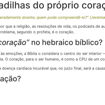
dilhas do próprio cora
peradamente doente; quem pode compreendê-lo?” (Jeremias
or que a religião, as resoluções de vida, os podcasts de 
roblema, segundo o profeta, é o coração.
coração”
no hebraico bíblico?
 emoções, a Bíblia o considera o centro do ser interior 
ência. O coração, para o ser humano, é como a CPU de um c
ença cardíaca incurável que, no juízo final, será a caus
ração?