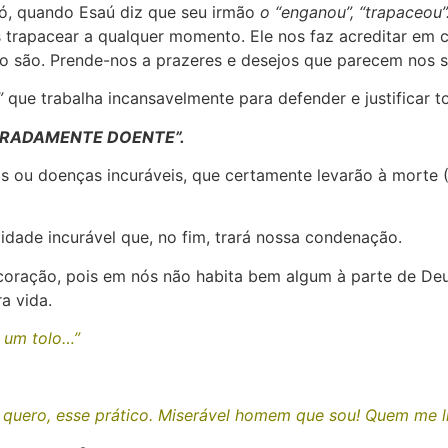
acó, quando Esaú diz que seu irmão
o “enganou”, “trapaceou”
 trapacear a qualquer momento. Ele nos faz acreditar em 
ão são. Prende-nos a prazeres e desejos que parecem nos 
”
que trabalha incansavelmente para defender e justificar 
ERADAMENTE DOENTE”.
ou doenças incuráveis, que certamente levarão à morte (Isaí
idade incurável que, no fim, trará nossa condenação.
oração, pois em nós não habita bem algum à parte de De
ra vida.
é um tolo…”
 quero, esse prático. Miserável homem que sou! Quem me 