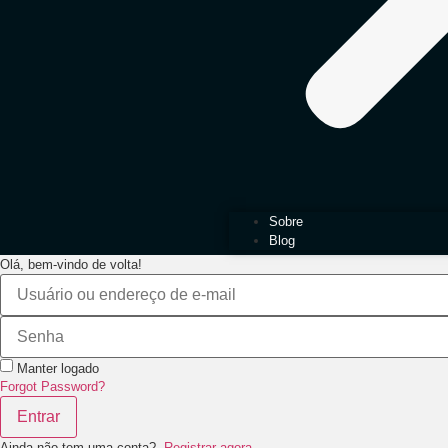
Sobre
Blog
Olá, bem-vindo de volta!
Manter logado
Forgot Password?
Entrar
Ainda não tem uma conta?
Registrar agora