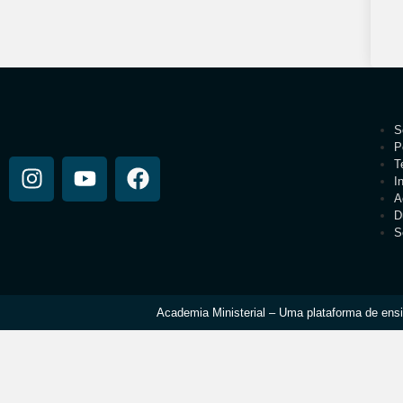
S
P
T
I
A
D
S
Academia Ministerial – Uma plataforma de ensi