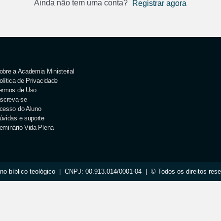
Ainda não tem uma conta?
Registrar agora
obre a Academia Ministerial
olítica de Privacidade
ermos de Uso
nscreva-se
cesso do Aluno
úvidas e suporte
eminário Vida Plena
no bíblico teológico | CNPJ: 00.913.014/0001-04 | © Todos os direitos res