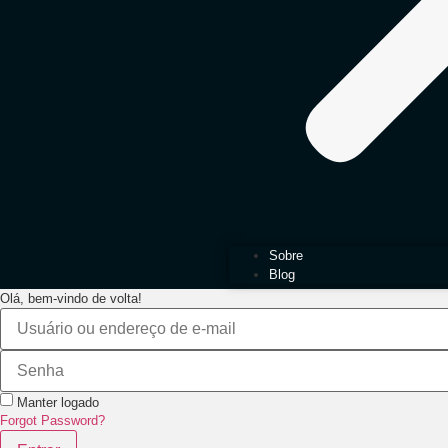
Sobre
Blog
Olá, bem-vindo de volta!
Manter logado
Forgot Password?