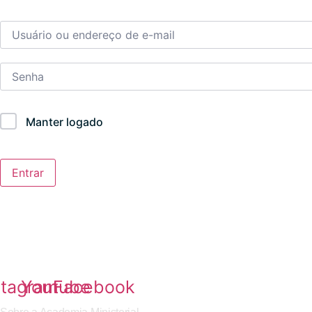
Manter logado
Entrar
stagram
Youtube
Facebook