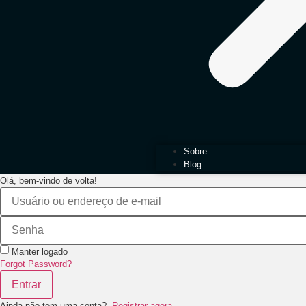
Sobre
Blog
Olá, bem-vindo de volta!
Manter logado
Forgot Password?
Entrar
Ainda não tem uma conta?
Registrar agora