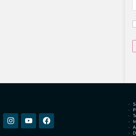
S
P
T
I
A
D