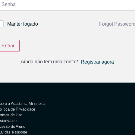
Forgot Passwor
Manter logado
Entrar
Ainda não tem uma conta?
Registrar agora
obre a Academia Ministerial
olítica de Privacidade
ermos de Uso
nscreva-se
cesso do Aluno
úvidas e suporte