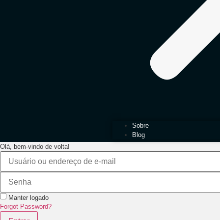
Sobre
Blog
Olá, bem-vindo de volta!
Manter logado
Forgot Password?