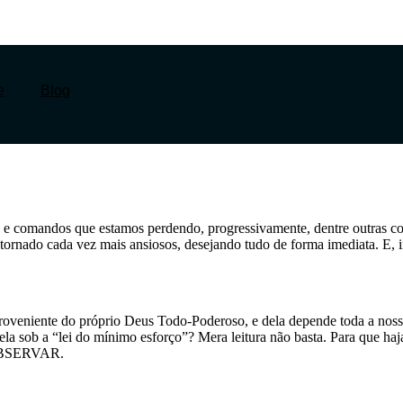
e
Blog
e comandos que estamos perdendo, progressivamente, dentre outras cois
tornado cada vez mais ansiosos, desejando tudo de forma imediata. E, i
roveniente do próprio Deus Todo-Poderoso, e dela depende toda a noss
a sob a “lei do mínimo esforço”? Mera leitura não basta. Para que ha
a OBSERVAR.