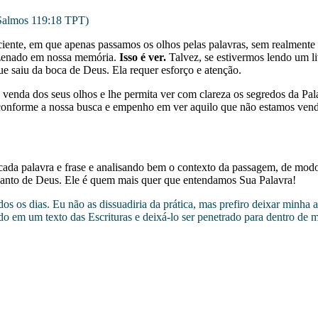
 (Salmos 119:18 TPT)
ente, em que apenas passamos os olhos pelas palavras, sem realmente r
azenado em nossa memória.
Isso é ver.
Talvez, se estivermos lendo um l
ue saiu da boca de Deus. Ela requer esforço e atenção.
 a venda dos seus olhos e lhe permita ver com clareza os segredos da 
 conforme a nossa busca e empenho em ver aquilo que não estamos ven
cada palavra e frase e analisando bem o contexto da passagem, de mod
 Santo de Deus. Ele é quem mais quer que entendamos Sua Palavra!
os os dias. Eu não as dissuadiria da prática, mas prefiro deixar minha
o em um texto das Escrituras e deixá-lo ser penetrado para dentro de