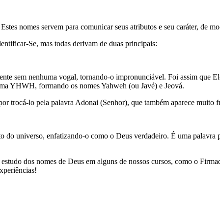
 Estes nomes servem para comunicar seus atributos e seu caráter, de 
entificar-Se, mas todas derivam de duas principais:
mente sem nenhuma vogal, tornando-o impronunciável. Foi assim que Ele
agrama YHWH, formando os nomes Yahweh (ou Javé) e Jeová.
por trocá-lo pela palavra Adonai (Senhor), que também aparece muito
o do universo, enfatizando-o como o Deus verdadeiro. É uma palavra pl
no estudo dos nomes de Deus em alguns de nossos cursos, como o Firm
xperiências!