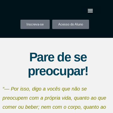
Inscreva-se
Acesso do Aluno
Pare de se
preocupar!
“― Por isso, digo a vocês que não se
preocupem com a própria vida, quanto ao que
comer ou beber; nem com o corpo, quanto ao