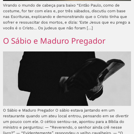
Virando o mundo de cabeça para baixo “Então Paulo, como de
costume, for ter com eles e, por três sábados, discutiu com base
nas Escrituras, explicando e demonstrando que o Cristo tinha que
sofrer e ressuscitar dos mortos, e dizia: ‘Este Jesus que eu prego a
vocês é o Cristo… Os judeus que não foram […]
O Sábio e Maduro Pregador
O Sábio e Maduro Pregador O sábio estava jantando em um
restaurante quando um ateu local entrou, pensando em se divertir
um pouco com ele. O cético sentou-se, apontou para a Bíblia do
ministro e perguntou: — “Reverendo, o senhor ainda crê nesse
livro?” — “Evidentemente”, respondeu o velho cavalheiro. — “O