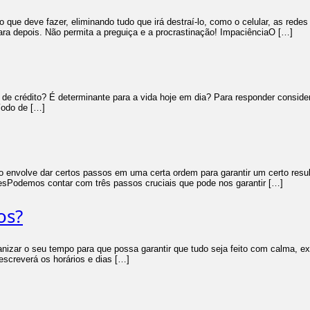
que deve fazer, eliminando tudo que irá destraí-lo, como o celular, as redes
ra depois. Não permita a preguiça e a procrastinação! ImpaciênciaO […]
a de crédito? É determinante para a vida hoje em dia? Para responder consid
ríodo de […]
o envolve dar certos passos em uma certa ordem para garantir um certo re
esPodemos contar com três passos cruciais que pode nos garantir […]
os?
zar o seu tempo para que possa garantir que tudo seja feito com calma, exc
escreverá os horários e dias […]