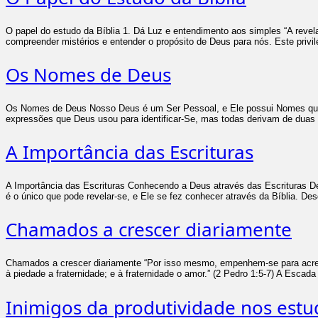
O papel do estudo da Bíblia 1. Dá Luz e entendimento aos simples “A reve
compreender mistérios e entender o propósito de Deus para nós. Este privi
Os Nomes de Deus
Os Nomes de Deus Nosso Deus é um Ser Pessoal, e Ele possui Nomes que o 
expressões que Deus usou para identificar-Se, mas todas derivam de dua
A Importância das Escrituras
A Importância das Escrituras Conhecendo a Deus através das Escrituras De
é o único que pode revelar-se, e Ele se fez conhecer através da Bíblia. De
Chamados a crescer diariamente
Chamados a crescer diariamente “Por isso mesmo, empenhem-se para acresce
à piedade a fraternidade; e à fraternidade o amor.” (2 Pedro 1:5-7) A Esca
Inimigos da produtividade nos estu