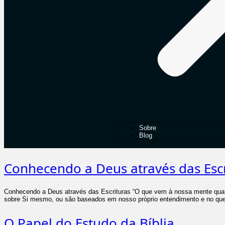
Sobre
Blog
Conhecendo a Deus através das Escr
Conhecendo a Deus através das Escrituras “O que vem à nossa mente quan
sobre Si mesmo, ou são baseados em nosso próprio entendimento e no qu
O Papel do Estudo da Bíblia