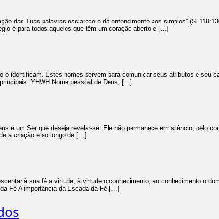
lação das Tuas palavras esclarece e dá entendimento aos simples” (Sl 119:1
légio é para todos aqueles que têm um coração aberto e […]
identificam. Estes nomes servem para comunicar seus atributos e seu cará
s principais: YHWH Nome pessoal de Deus, […]
us é um Ser que deseja revelar-se. Ele não permanece em silêncio; pelo con
sde a criação e ao longo de […]
ntar à sua fé a virtude; à virtude o conhecimento; ao conhecimento o domín
da da Fé A importância da Escada da Fé […]
dos