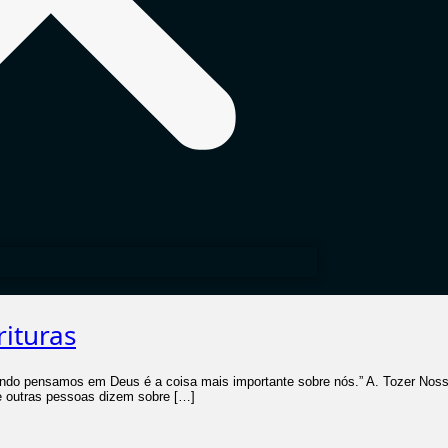
ituras
do pensamos em Deus é a coisa mais importante sobre nós.” A. Tozer Noss
e outras pessoas dizem sobre […]